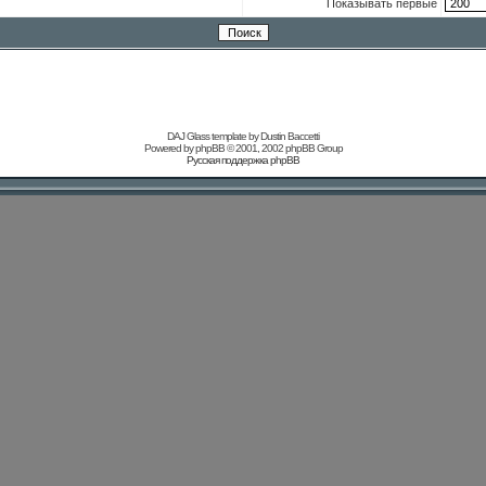
Показывать первые
DAJ Glass template by Dustin Baccetti
Powered by
phpBB
© 2001, 2002 phpBB Group
Русская поддержка phpBB