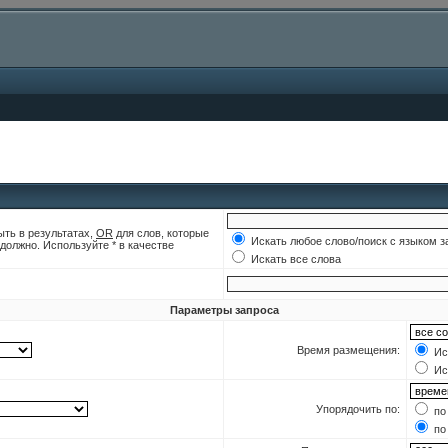
ыть в результатах,
OR
для слов, которые
Искать любое слово/поиск с языком з
 должно. Используйте * в качестве
Искать все слова
Параметры запроса
Время размещения:
Иск
Иск
Упорядочить по:
по
по