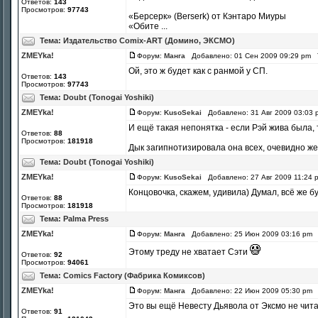
Ответов:
143
Просмотров:
97743
«Берсерк» (Berserk) от Кэнтаро Миуры
«Обите ...
Тема:
Издательство Comix-ART (Домино, ЭКСМО)
ZMEYka!
Форум:
Манга
Добавлено: 01 Сен 2009 09:29 pm 
Ой, это ж будет как с ранмой у СП.
Ответов:
143
Просмотров:
97743
Тема:
Doubt (Tonogai Yoshiki)
ZMEYka!
Форум:
KusoSekai
Добавлено: 31 Авг 2009 03:03
И ещё такая непонятка - если Рэй жива была, 
Ответов:
88
Просмотров:
181918
Дык загипнотизировала она всех, очевидно же,
Тема:
Doubt (Tonogai Yoshiki)
ZMEYka!
Форум:
KusoSekai
Добавлено: 27 Авг 2009 11:24
Концовочка, скажем, удивила) Думал, всё же б
Ответов:
88
Просмотров:
181918
Тема:
Palma Press
ZMEYka!
Форум:
Манга
Добавлено: 25 Июн 2009 03:16 pm
Этому треду не хватает Сэти
Ответов:
92
Просмотров:
94061
Тема:
Comics Factory (Фабрика Комиксов)
ZMEYka!
Форум:
Манга
Добавлено: 22 Июн 2009 05:30 pm
Это вы ещё Невесту Дьявола от Эксмо не читал
Ответов:
91