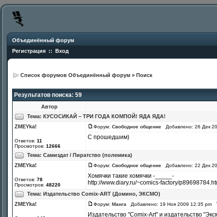
Объединённый форум
Регистрация
::
Вход
Список форумов Объединённый форум
»
Поиск
Результатов поиска: 59
Автор
Тема:
КУСОСИКАЙ – ТРИ ГОДА КОМПОЙ! ЯДА ЯДА!
ZMEYka!
Форум:
Свободное общение
Добавлено: 26 Дек 2
С прошедшим)
Ответов:
11
Просмотров:
12666
Тема:
Самиздат / Пиратство (полемика)
ZMEYka!
Форум:
Свободное общение
Добавлено: 22 Дек 2
Хомячки такие хомячки -_____-
Ответов:
78
http://www.diary.ru/~comics-factory/p89698784.
Просмотров:
48220
Тема:
Издательство Comix-ART (Домино, ЭКСМО)
ZMEYka!
Форум:
Манга
Добавлено: 19 Ноя 2009 12:35 pm 
Издательство "Comix-Art" и издательство "Эк