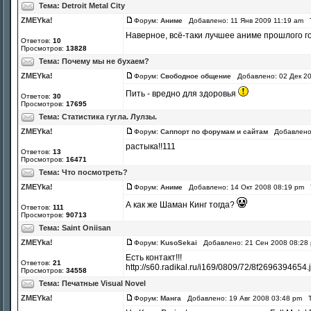
Тема:
Detroit Metal City
ZMEYka!
Форум:
Аниме
Добавлено: 11 Янв 2009 11:19 am 
Наверное, всё-таки лучшее аниме прошлого г
Ответов:
10
Просмотров:
13828
Тема:
Почему мы не бухаем?
ZMEYka!
Форум:
Свободное общение
Добавлено: 02 Дек 2
Пить - вредно для здоровья
Ответов:
30
Просмотров:
17695
Тема:
Статистика гугла. Лулзы.
ZMEYka!
Форум:
Саппорт по форумам и сайтам
Добавлено:
растыка!!111
Ответов:
13
Просмотров:
16471
Тема:
Что посмотреть?
ZMEYka!
Форум:
Аниме
Добавлено: 14 Окт 2008 08:19 pm
А как же Шаман Кинг тогда?
Ответов:
111
Просмотров:
90713
Тема:
Saint Oniisan
ZMEYka!
Форум:
KusoSekai
Добавлено: 21 Сен 2008 08:28
Есть контакт!!!
Ответов:
21
http://s60.radikal.ru/i169/0809/72/8f2696394654.
Просмотров:
34558
Тема:
Печатные Visual Novel
ZMEYka!
Форум:
Манга
Добавлено: 19 Авг 2008 03:48 pm 