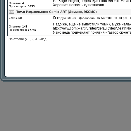
На Kage Project, переводчик новелл Full Met
Ответов:
4
Хорошая новость, однозначно.
Просмотров:
5853
Тема:
Издательство Comix-ART (Домино, ЭКСМО)
ZMEYka!
Форум:
Манга
Добавлено: 16 Авг 2008 11:13 pm 
Надо же, ещё не выпустили томик, а уже налаж
Ответов:
143
http://www.comix-art.ru/sites/default/files/Death
Просмотров:
97743
Явно ведь подменяют понятия - "автор сюжета"
На страницу
1
,
2
,
3
След.