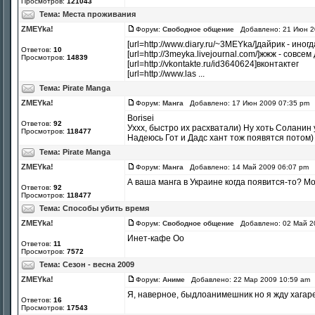
Просмотров:
121043
Тема:
Места проживания
ZMEYka!
Форум:
Свободное общение
Добавлено: 21 Июн 2
[url=http://www.diary.ru/~3MEYka/]дайрик - ино
Ответов:
10
[url=http://3meyka.livejournal.com/]жжж - совсе
Просмотров:
14839
[url=http://vkontakte.ru/id3640624]вконтактег
[url=http://www.las ...
Тема:
Pirate Manga
ZMEYka!
Форум:
Манга
Добавлено: 17 Июн 2009 07:35 pm
Borisei
Ответов:
92
Уххх, быстро их расхватали) Ну хоть Соланин 
Просмотров:
118477
Надеюсь Гот и Дадс хант тож появятся потом)
Тема:
Pirate Manga
ZMEYka!
Форум:
Манга
Добавлено: 14 Май 2009 06:07 pm
А ваша манга в Украине когда появится-то? Мож
Ответов:
92
Просмотров:
118477
Тема:
Способы убить время
ZMEYka!
Форум:
Свободное общение
Добавлено: 02 Май 2
Инет-кафе Оо
Ответов:
11
Просмотров:
7572
Тема:
Сезон - весна 2009
ZMEYka!
Форум:
Аниме
Добавлено: 22 Мар 2009 10:59 am
Я, наверное, быдлоанимешник но я жду хагар
Ответов:
16
Просмотров:
17543