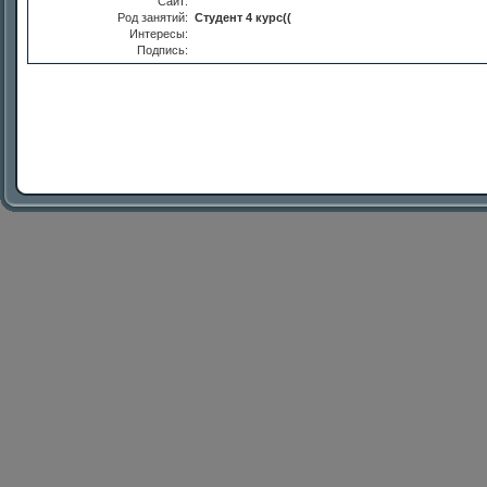
Сайт:
Род занятий:
Студент 4 курс((
Интересы:
Подпись: