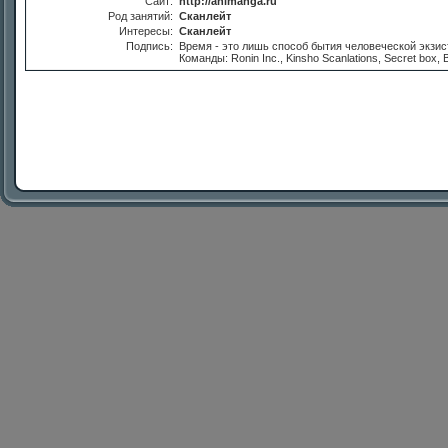
Сайт:
http://animanga.ru
Род занятий:
Сканлейт
Интересы:
Сканлейт
Подпись:
Время - это лишь способ бытия человеческой экзис
Команды: Ronin Inc., Kinsho Scanlations, Secret box,