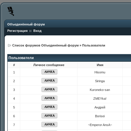
Объединённый форум
Регистрация
::
Вход
Список форумов Объединённый форум
»
Пользователи
Пользователи
#
Личное сообщение
Имя
1
Hisomu
2
Siringa
3
Kuroneko-san
4
ZMEYka!
5
Андрей
6
Borisei
7
~Emperor AnsA~