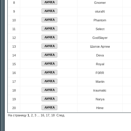
8
Gnomer
9
oturaN
10
Phantom
11
Select
12
GodSlayer
13
Шатов Артем
14
Deva
15
Royal
16
F0RR
17
Martin
18
traumatic
19
Narya
20
Hime
На страницу
1
,
2
,
3
...
16
,
17
,
18
След.