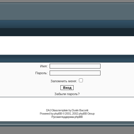
Имя:
Пароль:
Запомнить меня:
Забыли пароль?
DAJ Glass template by Dustin Baccetti
Powered by
phpBB
© 2001, 2002 phpBB Group
Русская поддержка phpBB