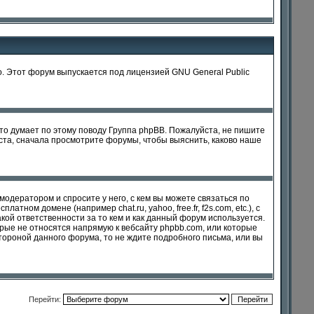
го. Этот форум выпускается под лицензией GNU General Public
что думает по этому поводу Группа phpBB. Пожалуйста, не пишите
ста, сначала просмотрите форумы, чтобы выяснить, каково наше
одератором и спросите у него, с кем вы можете связаться по
тном домене (например chat.ru, yahoo, free.fr, f2s.com, etc.), с
кой ответственности за то кем и как данный форум используется.
орые не относятся напрямую к вебсайту phpbb.com, или которые
тороной данного форума, то не ждите подробного письма, или вы
Перейти: