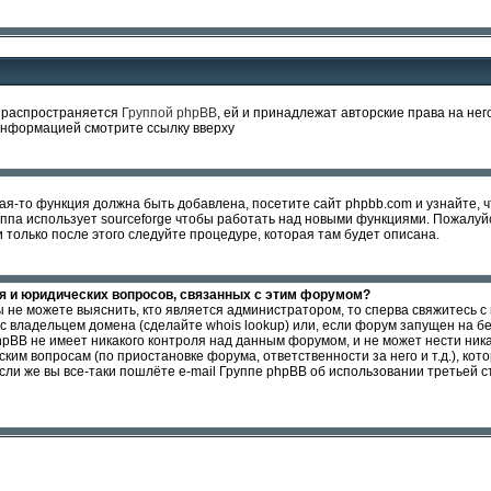
и распространяется
Группой phpBB
, ей и принадлежат авторские права на не
информацией смотрите ссылку вверху
ая-то функция должна быть добавлена, посетите сайт phpbb.com и узнайте, 
уппа использует sourceforge чтобы работать над новыми функциями. Пожалуй
и только после этого следуйте процедуре, которая там будет описана.
ия и юридических вопросов, связанных с этим форумом?
не можете выяснить, кто является администратором, то сперва свяжитесь с м
 владельцем домена (сделайте whois lookup) или, если форум запущен на беспла
hpBB не имеет никакого контроля над данным форумом, и не может нести ника
м вопросам (по приостановке форума, ответственности за него и т.д.), кот
ли же вы все-таки пошлёте e-mail Группе phpBB об использовании третьей с