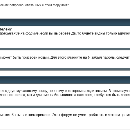
ческих вопросов, связанных с этим форумом?
ателей?
пребывание на форуме
, если вы выберете
Да
, то будете видны только админ
м может быть присвоен новый. Для этого кликните на
Я забыл пароль
, следуй
к другому часовому поясу, не к тому, в котором находитесь вы. В этом случа
ны часового пояса, как и для смены большинства настроек, требуется быть за
а может быть в летнем времени. Этот форум не умеет работать с летним врем